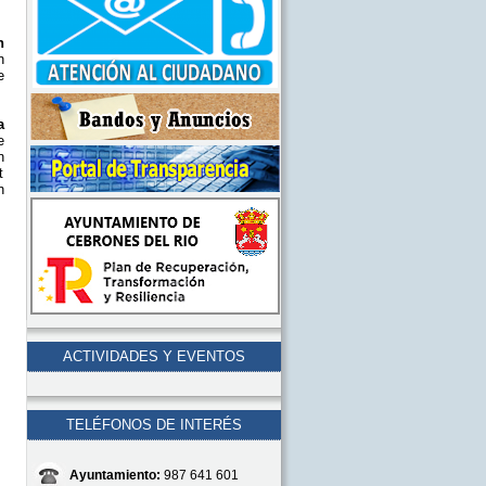
n
n
e
a
e
n
t
n
ACTIVIDADES Y EVENTOS
TELÉFONOS DE INTERÉS
Ayuntamiento:
987 641 601