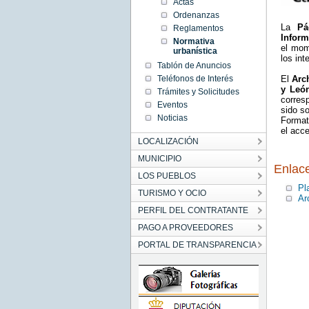
Actas
Ordenanzas
La
P
Reglamentos
Inform
Normativa
el mom
urbanística
los in
Tablón de Anuncios
Teléfonos de Interés
El
Arc
y Leó
Trámites y Solicitudes
corres
Eventos
sido s
Noticias
Format
el acce
LOCALIZACIÓN
MUNICIPIO
Enlac
LOS PUEBLOS
Pl
TURISMO Y OCIO
Ar
PERFIL DEL CONTRATANTE
PAGO A PROVEEDORES
PORTAL DE TRANSPARENCIA