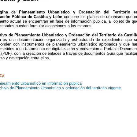
ágina
de
Planeamiento Urbanístico y Ordenación del Territorio e
ación Pública de Castilla y León
contiene los planes de urbanismo que e
ento actual se encuentran en fase de información pública, al objeto de qu
teresados puedan formular alegaciones a los mismos.
hivo de Planeamiento Urbanístico y Ordenación del Territorio de Castill
n
es una documentación organizada y estructurada de expedientes que s
ponden con instrumentos de planeamiento urbanístico aprobados y que ha
ometidos a un tratamiento de digitalización y conversión a Portable Documen
 (PDF), con la creación de enlaces a través de documentos Guía que facilita
so y navegación entre ellos.
es
aneamiento Urbanístico en información pública
chivo de Planeamiento Urbanístico y ordenación del territorio vigente