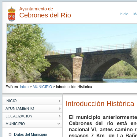
Ayuntamiento de
Cebrones del Río
Inicio
M
Está en:
Inicio
>
MUNICIPIO
> Introducción Histórica
INICIO
Introducción Histórica
AYUNTAMIENTO
LOCALIZACIÓN
El municipio anteriormen
Cebrones del río está en
MUNICIPIO
nacional VI, antes camino 
Datos del Municipio
escasos 7 Km. de La Bañe