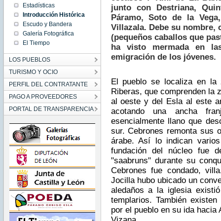
Estadísticas
junto con Destriana, Qui
Introducción Histórica
Páramo, Soto de la Vega,
Escudo y Bandera
Villazala. Debe su nombre, 
Galería Fotográfica
(pequeños caballos que past
El Tiempo
ha visto mermada en las
emigración de los jóvenes.
LOS PUEBLOS
TURISMO Y OCIO
El pueblo se localiza en l
PERFIL DEL CONTRATANTE
Riberas, que comprenden la zo
PAGO A PROVEEDORES
al oeste y del Esla al este 
PORTAL DE TRANSPARENCIA
acotando una ancha fran
esencialmente llano que des
sur. Cebrones remonta sus 
árabe. Así lo indican vario
fundación del núcleo fue d
"saabruns" durante su conqu
Cebrones fue condado, vill
Jocilla hubo ubicado un conve
aledaños a la iglesia exist
templarios. También existen
por el pueblo en su ida hacia
Vizana.